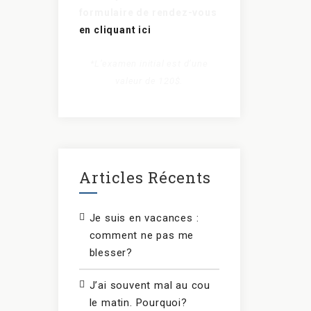
formulaire de rendez-vous
en cliquant ici
*L’examen initial est d’une
valeur de 120$.
Articles Récents
Je suis en vacances :
comment ne pas me
blesser?
J’ai souvent mal au cou
le matin. Pourquoi?