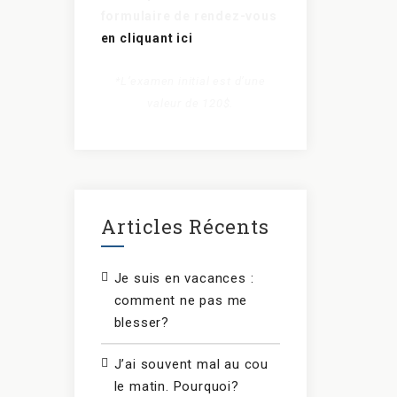
formulaire de rendez-vous
en cliquant ici
*L’examen initial est d’une
valeur de 120$.
Articles Récents
Je suis en vacances :
comment ne pas me
blesser?
J’ai souvent mal au cou
le matin. Pourquoi?